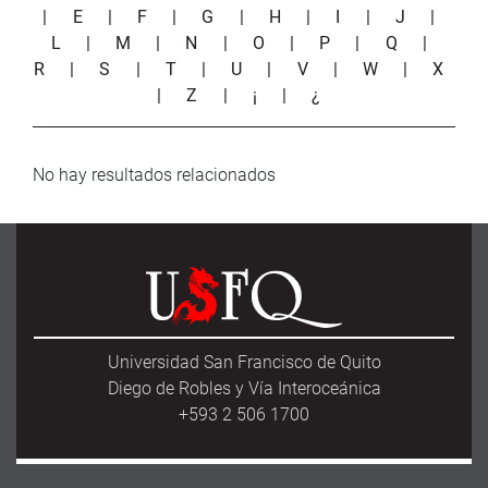
|
E
|
F
|
G
|
H
|
I
|
J
|
L
|
M
|
N
|
O
|
P
|
Q
|
R
|
S
|
T
|
U
|
V
|
W
|
X
|
Z
|
¡
|
¿
No hay resultados relacionados
Universidad San Francisco de Quito
Diego de Robles y Vía Interoceánica
+593 2 506 1700