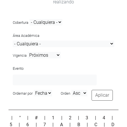
realizando
Cobertura
Área Académica
Vigencia
Evento
Ordernar por
Orden
Aplicar
|
"
|
#
|
1
|
2
|
3
|
4
|
5
|
6
|
7
|
A
|
B
|
C
|
D