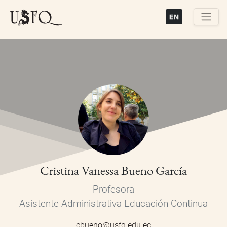
Pasar
al
contenido
Buscar
principal
Cristina Vanessa Bueno García
Profesora
Asistente Administrativa Educación Continua
cbueno@usfq.edu.ec