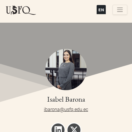
Pasar
al
contenido
Buscar
principal
Isabel Barona
ibarona@usfq.edu.ec