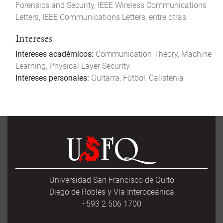
Forensics and Security, IEEE Wireless Communications
Letters, IEEE Communications Letters, entre otras.
Intereses
Intereses académicos:
Communication Theory, Machine
Learning, Physical Layer Security
Intereses personales:
Guitarra, Fútbol, Calistenia
Universidad San Francisco de Quito
Diego de Robles y Vía Interoceánica
+593 2 506 1700