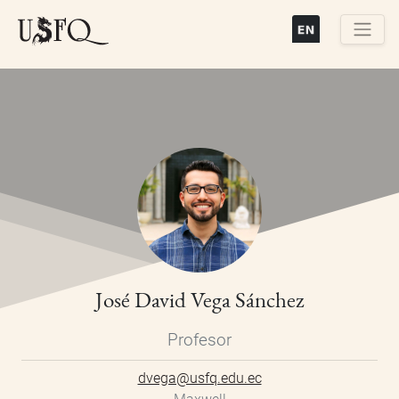
Pasar
al
contenido
Buscar
principal
José David Vega Sánchez
Profesor
dvega@usfq.edu.ec