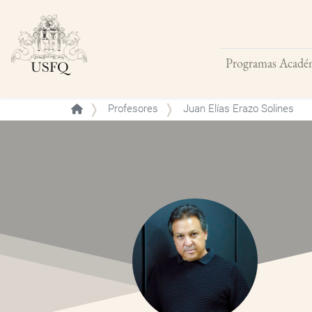
Programas Acadé
Buscar
Profesores
Juan Elías Erazo Solines