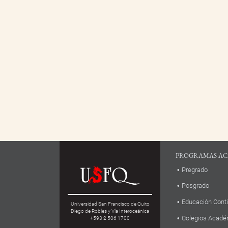
PROGRAMAS AC
Pregrado
Posgrado
Educación Cont
Universidad San Francisco de Quito
Diego de Robles y Vía Interoceánica
Colegios Acadé
+593 2 506 1700