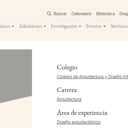
Pasar
al
Buscar
Calendario
Biblioteca
Dra
contenido
principal
micos
Admisiones
Investigación
Eventos
Servicios
Colegio
Colegio de Arquitectura y Diseño Int
Carrera
Arquitectura
Área de experiencia
Diseño arquitectónico