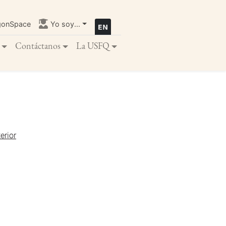
gonSpace
Yo soy...
Contáctanos
La USFQ
erior