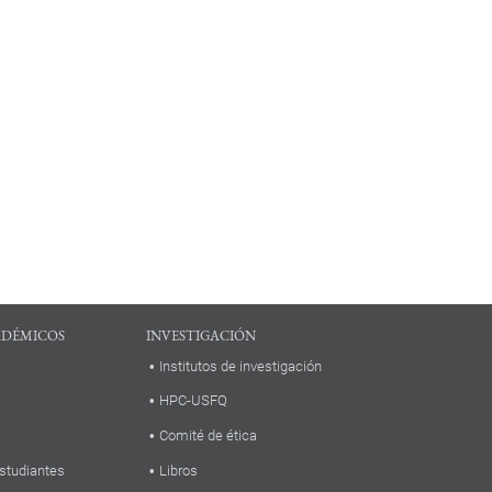
ADÉMICOS
INVESTIGACIÓN
Institutos de investigación
HPC-USFQ
Comité de ética
studiantes
Libros