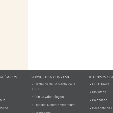
ADÉMICOS
SERVICIOS EN CONVENIO
RECURSOS AC
Centro de Salud Mental de la
USFQ Press
USFQ
Biblioteca
Clínica Odontológica
inua
Calendario
Hospital Docente Veterinaria
micos
Decanato de E
Panchesca