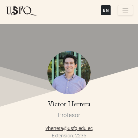
Pasar
al
contenido
Buscar
principal
Victor Herrera
Profesor
vherrera@usfq.edu.ec
Extensión
2235