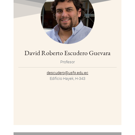
David Roberto Escudero Guevara
Profesor
descudero@usfq.edu.ec
Edificio Hayek, H-343