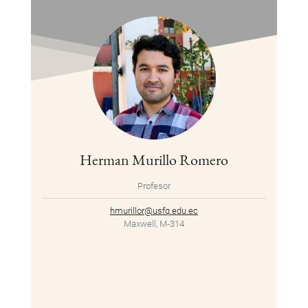
Herman Murillo Romero
Profesor
hmurillor@usfq.edu.ec
Maxwell, M-314