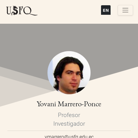
Pasar
al
contenido
Buscar
principal
Yovani Marrero-Ponce
Profesor
Investigador
ymarrero@usfq.edu.ec