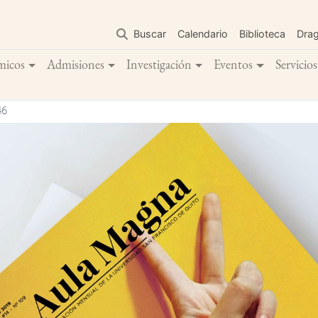
Pasar
al
Buscar
Calendario
Biblioteca
Dra
contenido
principal
micos
Admisiones
Investigación
Eventos
Servicios
46