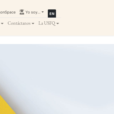
gonSpace
Yo soy...
Contáctanos
La USFQ