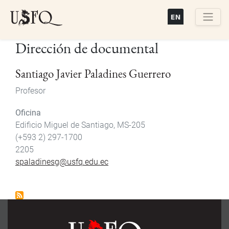
Pasar
al
contenido
Buscar
Dirección de documental
principal
Santiago Javier Paladines Guerrero
Profesor
Oficina
Edificio Miguel de Santiago, MS-205
(+593 2) 297-1700
2205
spaladinesg@usfq.edu.ec