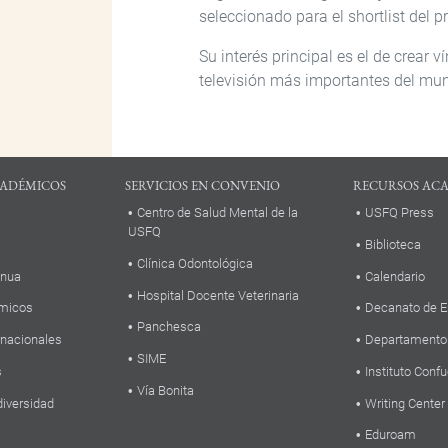
seleccionado para el shortlist del 
Su interés principal es el de crear 
televisión más importantes del mu
ADÉMICOS
SERVICIOS EN CONVENIO
RECURSOS AC
Centro de Salud Mental de la
USFQ Press
USFQ
Biblioteca
Clínica Odontológica
inua
Calendario
Hospital Docente Veterinaria
micos
Decanato de E
Panchesca
rnacionales
Departamento
SIME
s
Instituto Confu
Vía Bonita
diversidad
Writing Center
Eduroam