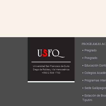
PROGRAMAS AC
Pregrado
Posgrado
Educación Cont
Universidad San Francisco de Quito
Diego de Robles y Vía Interoceánica
Colegios Acadé
+593 2 506 1700
Programas Inte
Sede Galápago
Estación de Bio
Tiputini