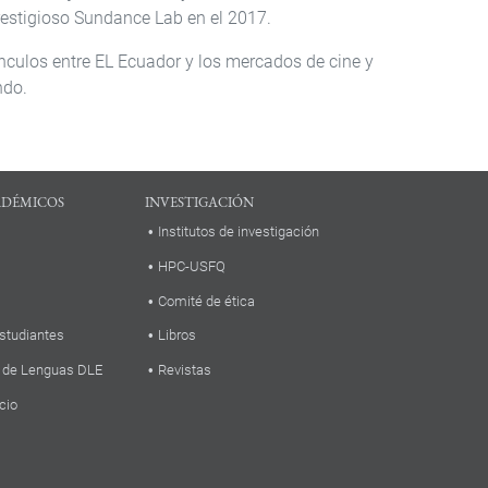
prestigioso Sundance Lab en el 2017.
vínculos entre EL Ecuador y los mercados de cine y
ndo.
ADÉMICOS
INVESTIGACIÓN
Institutos de investigación
HPC-USFQ
Comité de ética
studiantes
Libros
 de Lenguas DLE
Revistas
cio