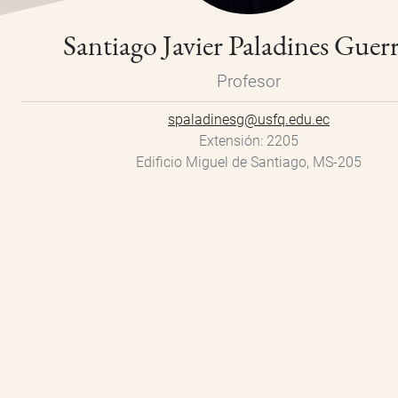
Santiago Javier Paladines Guer
Profesor
spaladinesg@usfq.edu.ec
Extensión
2205
Edificio Miguel de Santiago, MS-205