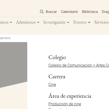
Pasar
al
Buscar
Calendario
Biblioteca
Dra
contenido
principal
micos
Admisiones
Investigación
Eventos
Servicios
uerrero
Colegio
Colegio de Comunicación y Artes 
Carrera
Cine
Área de experiencia
Producción de cine