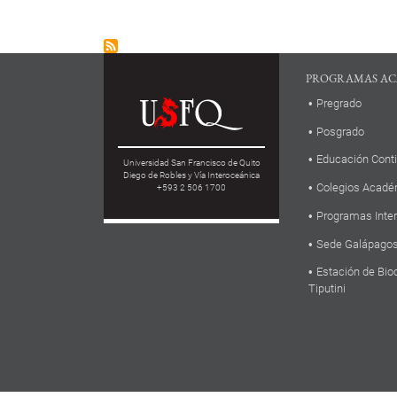
PROGRAMAS AC
Pregrado
Posgrado
Educación Cont
Universidad San Francisco de Quito
Diego de Robles y Vía Interoceánica
Colegios Acadé
+593 2 506 1700
Programas Inte
Sede Galápago
Estación de Bio
Tiputini