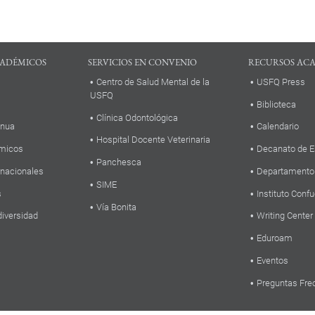
ADÉMICOS
SERVICIOS EN CONVENIO
RECURSOS AC
Centro de Salud Mental de la
USFQ Press
USFQ
Biblioteca
Clínica Odontológica
inua
Calendario
Hospital Docente Veterinaria
micos
Decanato de E
Panchesca
rnacionales
Departamento
SIME
s
Instituto Confu
Vía Bonita
diversidad
Writing Center
Eduroam
Eventos
Preguntas Fre