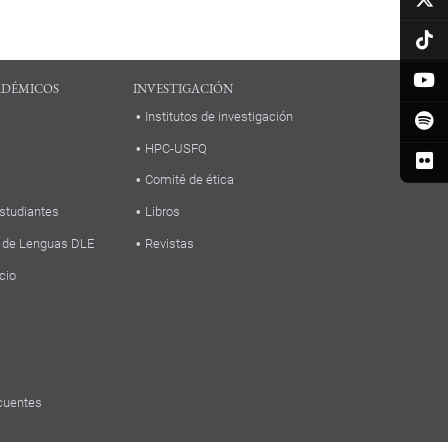
ADÉMICOS
INVESTIGACIÓN
Institutos de investigación
HPC-USFQ
Comité de ética
studiantes
Libros
 de Lenguas DLE
Revistas
cio
cuentes