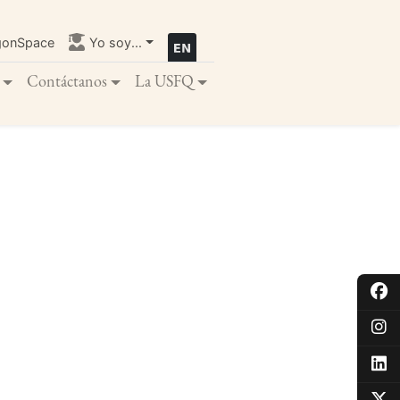
gonSpace
Yo soy...
Contáctanos
La USFQ