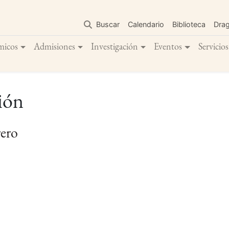
Pasar
al
Buscar
Calendario
Biblioteca
Dra
contenido
principal
micos
Admisiones
Investigación
Eventos
Servicios
ión
rero