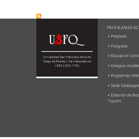
PROGRAMAS AC
Pregrado
Posgrado
Educación Cont
Universidad San Francisco de Quito
Diego de Robles y Vía Interoceánica
Colegios Acadé
+593 2 506 1700
Programas Inte
Sede Galápago
Estación de Bio
Tiputini