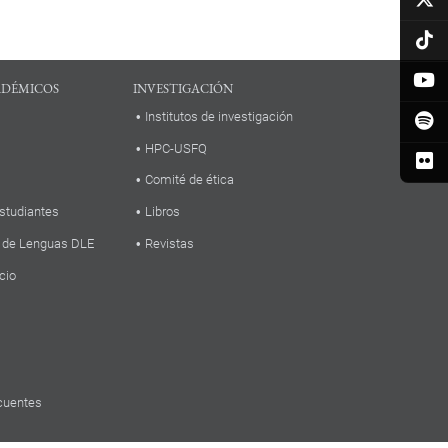
ADÉMICOS
INVESTIGACIÓN
Institutos de investigación
HPC-USFQ
Comité de ética
studiantes
Libros
 de Lenguas DLE
Revistas
cio
cuentes