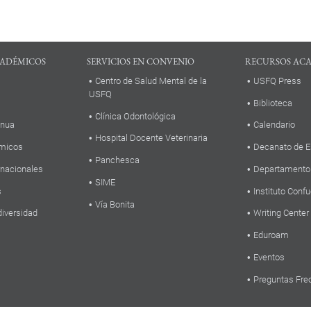
ADÉMICOS
SERVICIOS EN CONVENIO
RECURSOS AC
Centro de Salud Mental de la
USFQ Press
USFQ
Biblioteca
Clínica Odontológica
inua
Calendario
Hospital Docente Veterinaria
micos
Decanato de E
Panchesca
rnacionales
Departamento
SIME
s
Instituto Confu
Vía Bonita
diversidad
Writing Center
Eduroam
Eventos
Preguntas Fre