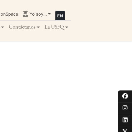
gonSpace
Yo soy...
Contáctanos
La USFQ