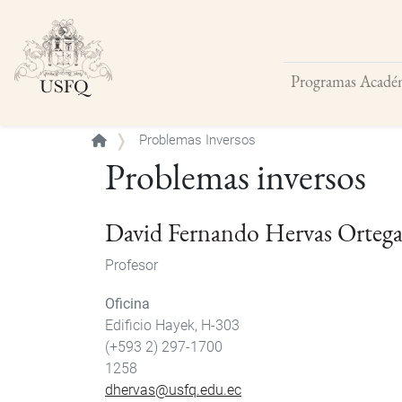
Programas Acadé
Buscar
Problemas Inversos
Problemas inversos
David Fernando Hervas Orteg
Profesor
Oficina
Edificio Hayek, H-303
(+593 2) 297-1700
1258
dhervas@usfq.edu.ec