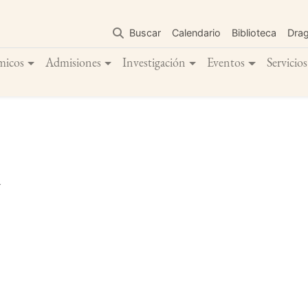
Pasar
al
Buscar
Calendario
Biblioteca
Dra
contenido
principal
micos
Admisiones
Investigación
Eventos
Servicios
a