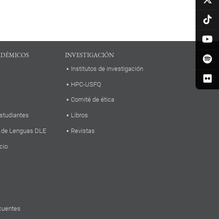
ADÉMICOS
INVESTIGACIÓN
Institutos de investigación
HPC-USFQ
Comité de ética
studiantes
Libros
 de Lenguas DLE
Revistas
cio
cuentes