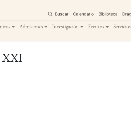
Pasar
al
Buscar
Calendario
Biblioteca
Dra
contenido
principal
micos
Admisiones
Investigación
Eventos
Servicios
lo XXI