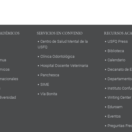
ADÉMICOS
SERVICIOS EN CONVENIO
RECURSOS AC
Centro de Salud Mental de la
USFQ Press
USFQ
Biblioteca
Clínica Odontológica
inua
Calendario
Hospital Docente Veterinaria
micos
Decanato de E
Panchesca
rnacionales
Departamento
SIME
s
Instituto Confu
Vía Bonita
diversidad
Writing Center
Eduroam
Eventos
Preguntas Fre