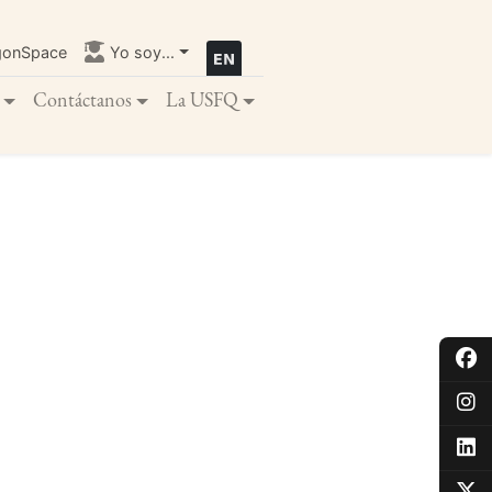
gonSpace
Yo soy...
Contáctanos
La USFQ