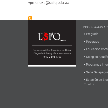
vjimenezb@usfq.edu.ec
PROGRAMAS AC
Pregrado
Posgrado
Educación Cont
Universidad San Francisco de Quito
Diego de Robles y Vía Interoceánica
Colegios Acadé
+593 2 506 1700
Programas Inte
Sede Galápago
Estación de Bio
Tiputini