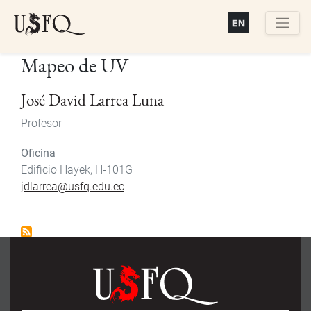
Pasar
al
contenido
Buscar
Mapeo de UV
principal
José David Larrea Luna
Profesor
Oficina
Edificio Hayek, H-101G
jdlarrea@usfq.edu.ec