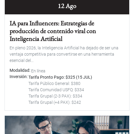
12 Ago
IA para Influencers: Estrategias de
producción de contenido viral con
Inteligencia Artificial
En pleno 2026, la Inteligencia Artificial ha dejado de ser una
ventaja competitiva para convertirse en una herramienta
esencial del...
Modalidad
En línea
Inversión
Tarifa Pronto Pago: $325 (15 JUL)
Tarifa Público General: $380
Tarifa Comunidad USFQ: $334
Tarifa Grupal (2-3 PAX): $334
Tarifa Grupal (+4 PAX): $242