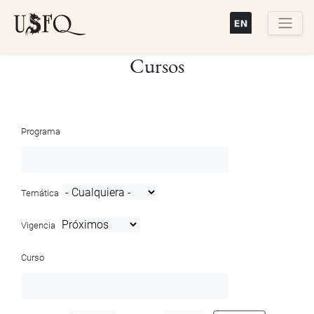
Pasar
al
contenido
Buscar
Cursos
principal
Programa
Temática
Vigencia
Curso