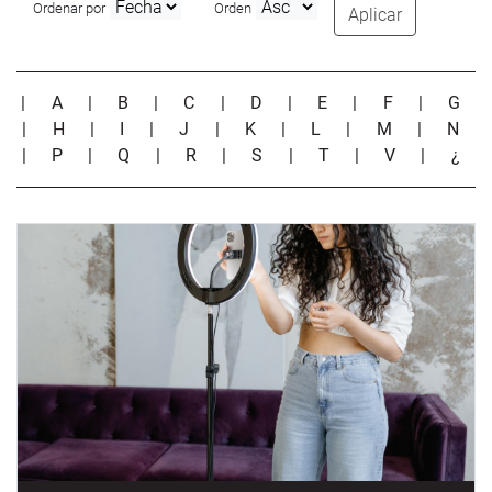
Ordenar por
Orden
Aplicar
|
A
|
B
|
C
|
D
|
E
|
F
|
G
|
H
|
I
|
J
|
K
|
L
|
M
|
N
|
P
|
Q
|
R
|
S
|
T
|
V
|
¿