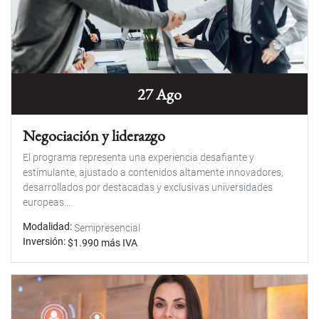
27 Ago
Negociación y liderazgo
El programa representa una experiencia desafiante y
estimulante, ajustado a contenidos altamente innovadores,
desarrollados por destacadas y exclusivas universidades
europeas...
Modalidad
Semipresencial
Inversión
$1.990 más IVA