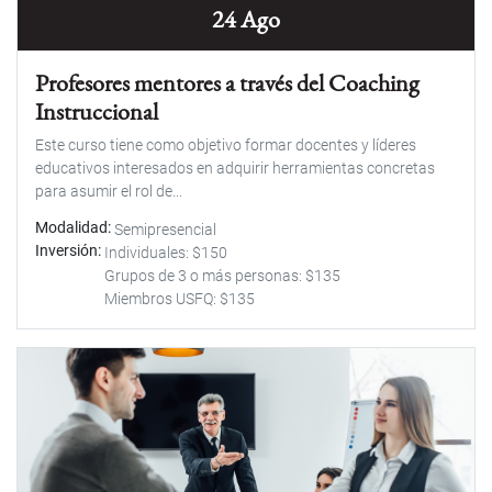
24 Ago
Profesores mentores a través del Coaching
Instruccional
Este curso tiene como objetivo formar docentes y líderes
educativos interesados en adquirir herramientas concretas
para asumir el rol de...
Modalidad
Semipresencial
Inversión
Individuales: $150
Grupos de 3 o más personas: $135
Miembros USFQ: $135