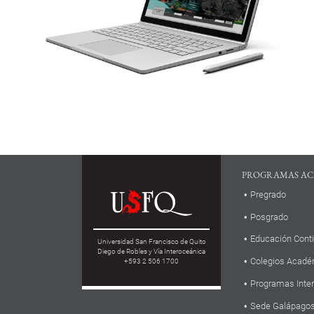
PROGRAMAS AC
Pregrado
Posgrado
Educación Cont
Universidad San Francisco de Quito
Diego de Robles y Vía Interoceánica
Colegios Acadé
+593 2 506 1700
Programas Inte
Sede Galápago