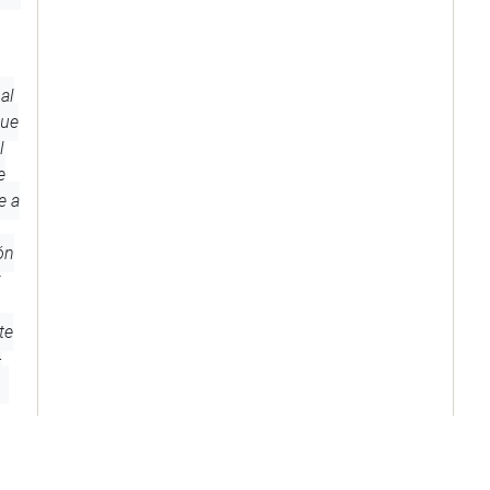
al
que
l
e
e a
ón
te
-