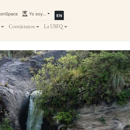
gonSpace
Yo soy...
Contáctanos
La USFQ