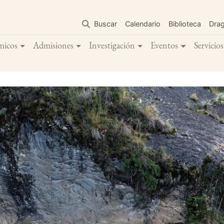
Pasar
al
Buscar
Calendario
Biblioteca
Dra
contenido
principal
micos
Admisiones
Investigación
Eventos
Servicios