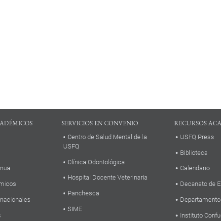
ADÉMICOS
SERVICIOS EN CONVENIO
RECURSOS AC
Centro de Salud Mental de la
USFQ Press
USFQ
Biblioteca
Clínica Odontológica
inua
Calendario
Hospital Docente Veterinaria
micos
Decanato de E
Panchesca
rnacionales
Departamento
SIME
s
Instituto Confu