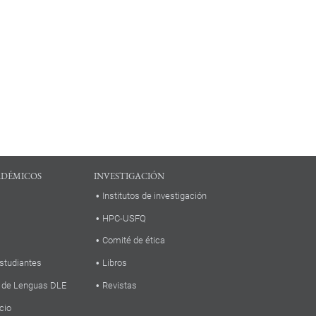
ADÉMICOS
INVESTIGACIÓN
Institutos de investigación
HPC-USFQ
Comité de ética
studiantes
Libros
 de Lenguas DLE
Revistas
cio