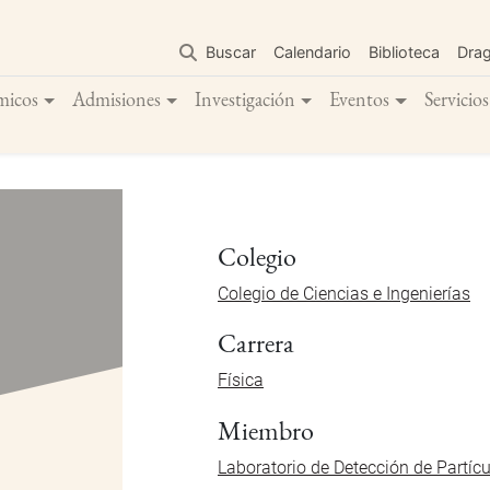
Pasar
al
Buscar
Calendario
Biblioteca
Dra
contenido
principal
micos
Admisiones
Investigación
Eventos
Servicios
Colegio
Colegio de Ciencias e Ingenierías
Carrera
Física
Miembro
Laboratorio de Detección de Partíc