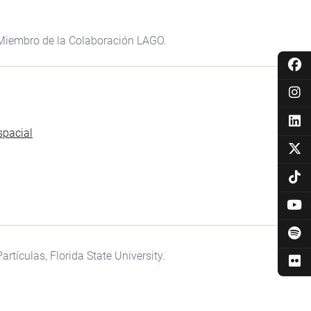
Miembro de la Colaboración LAGO.
spacial
Partículas
, Florida State University.