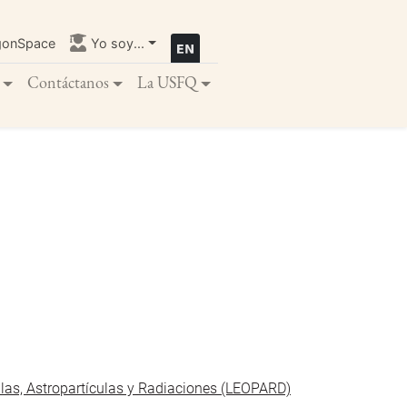
gonSpace
Yo soy...
Contáctanos
La USFQ
ulas, Astropartículas y Radiaciones (LEOPARD)