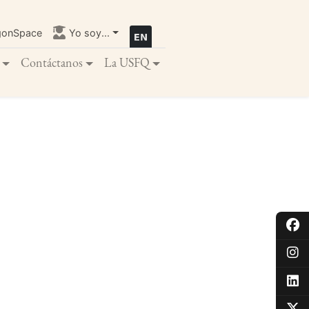
gonSpace
Yo soy...
Contáctanos
La USFQ