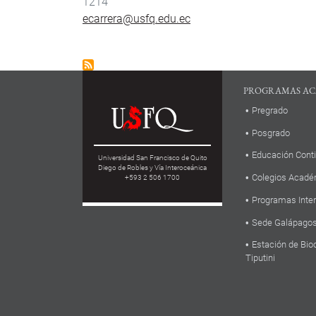
1214
ecarrera@usfq.edu.ec
PROGRAMAS AC
Pregrado
Posgrado
Educación Cont
Universidad San Francisco de Quito
Diego de Robles y Vía Interoceánica
Colegios Acadé
+593 2 506 1700
Programas Inte
Sede Galápago
Estación de Bio
Tiputini