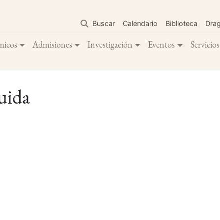
Pasar
al
Buscar
Calendario
Biblioteca
Dra
contenido
principal
micos
Admisiones
Investigación
Eventos
Servicios
uida