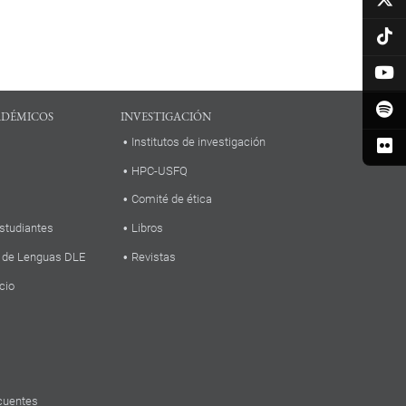
ADÉMICOS
INVESTIGACIÓN
Institutos de investigación
HPC-USFQ
Comité de ética
studiantes
Libros
 de Lenguas DLE
Revistas
cio
cuentes