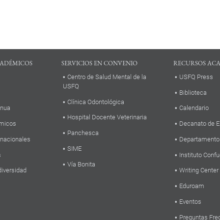
ADÉMICOS
SERVICIOS EN CONVENIO
RECURSOS AC
Centro de Salud Mental de la
USFQ Press
USFQ
Biblioteca
Clínica Odontológica
inua
Calendario
Hospital Docente Veterinaria
micos
Decanato de E
Panchesca
rnacionales
Departamento
SIME
s
Instituto Confu
Vía Bonita
diversidad
Writing Center
Eduroam
Eventos
Preguntas Fre