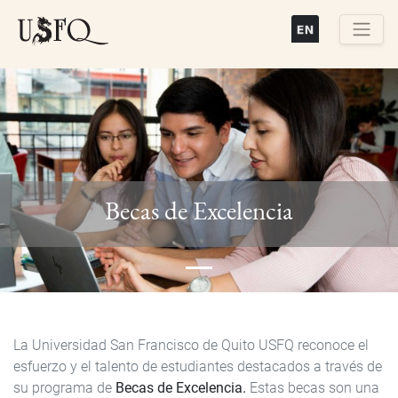
Pasar
al
contenido
Buscar
principal
Previous
Next
Becas de Excelencia
La Universidad San Francisco de Quito USFQ reconoce el
esfuerzo y el talento de estudiantes destacados a través de
su programa de
Becas de Excelencia.
Estas becas son una