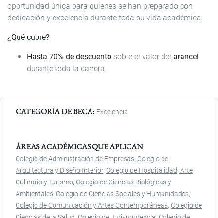
oportunidad única para quienes se han preparado con
dedicación y excelencia durante toda su vida académica.
¿Qué cubre?
Hasta 70% de descuento
sobre el valor del
arancel
durante toda la carrera.
CATEGORÍA DE BECA
Excelencia
ÁREAS ACADÉMICAS QUE APLICAN
Colegio de Administración de Empresas
Colegio de
Arquitectura y Diseño Interior
Colegio de Hospitalidad, Arte
Culinario y Turismo
Colegio de Ciencias Biológicas y
Ambientales
Colegio de Ciencias Sociales y Humanidades
Colegio de Comunicación y Artes Contemporáneas
Colegio de
Ciencias de la Salud
Colegio de Jurisprudencia
Colegio de