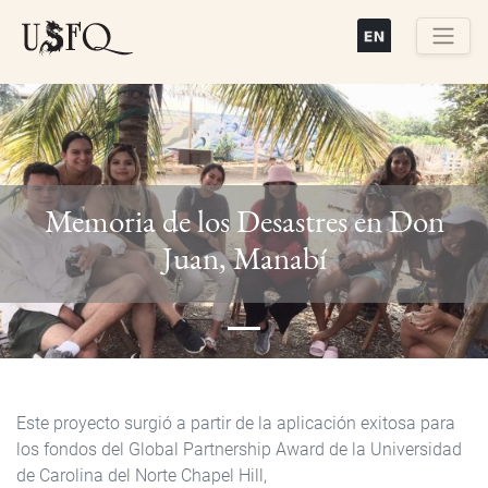
Pasar
al
contenido
Buscar
principal
Memoria de los Desastres en Don
Previous
Next
Juan, Manabí
Este proyecto surgió a partir de la aplicación exitosa para
los fondos del Global Partnership Award de la Universidad
de Carolina del Norte Chapel Hill,