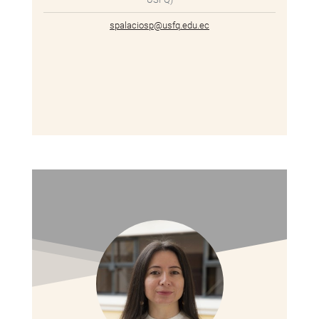
spalaciosp@usfq.edu.ec