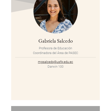
Gabriela Salcedo
Profesora de Educación
Coordinadora del Área de PASEC
mgsalcedo@usfq.edu.ec
Darwin 100