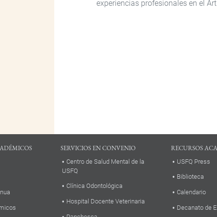
experiencias profesionales en el Art
ADÉMICOS
SERVICIOS EN CONVENIO
RECURSOS AC
Centro de Salud Mental de la
USFQ Press
USFQ
Biblioteca
Clínica Odontológica
inua
Calendario
Hospital Docente Veterinaria
micos
Decanato de E
Panchesca