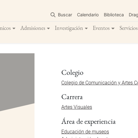
Pasar
al
Buscar
Calendario
Biblioteca
Dra
contenido
principal
micos
Admisiones
Investigación
Eventos
Servicios
Colegio
Colegio de Comunicación y Artes 
Carrera
Artes Visuales
Área de experiencia
Educación de museos