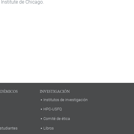
 Institute de Chicago.
ADÉMICOS
INVESTIGACIÓN
Institutos de investigación
HPC-USFQ
Comité de ética
studiantes
Libros