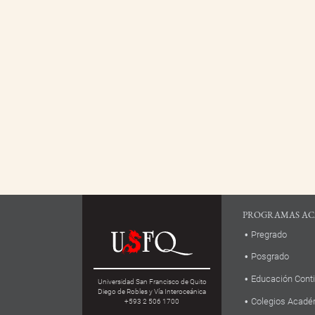
PROGRAMAS AC
Pregrado
Posgrado
Educación Cont
Universidad San Francisco de Quito
Diego de Robles y Vía Interoceánica
Colegios Acadé
+593 2 506 1700