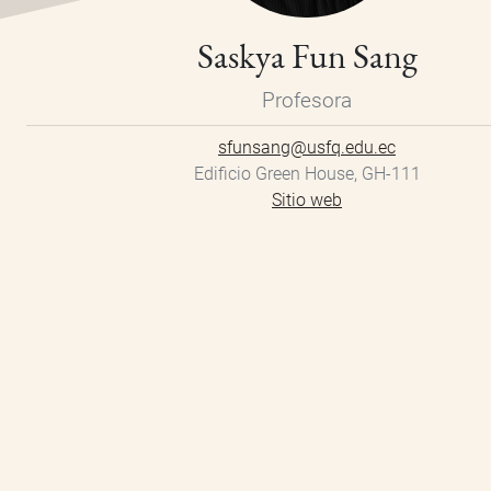
Saskya Fun Sang
Profesora
sfunsang@usfq.edu.ec
Edificio Green House, GH-111
Sitio web