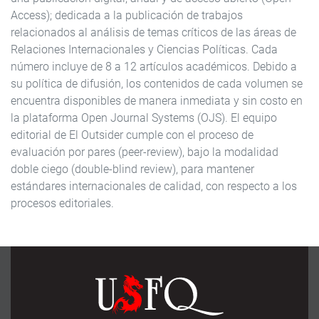
Access); dedicada a la publicación de trabajos
relacionados al análisis de temas críticos de las áreas de
Relaciones Internacionales y Ciencias Políticas. Cada
número incluye de 8 a 12 artículos académicos. Debido a
su política de difusión, los contenidos de cada volumen se
encuentra disponibles de manera inmediata y sin costo en
la plataforma Open Journal Systems (OJS). El equipo
editorial de El Outsider cumple con el proceso de
evaluación por pares (peer-review), bajo la modalidad
doble ciego (double-blind review), para mantener
estándares internacionales de calidad, con respecto a los
procesos editoriales.