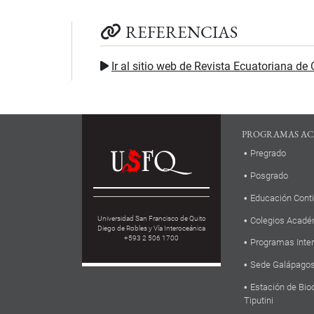
REFERENCIAS
Ir al sitio web de Revista Ecuatoriana de 
PROGRAMAS AC
Pregrado
Posgrado
Educación Cont
Universidad San Francisco de Quito
Colegios Acadé
Diego de Robles y Vía Interoceánica
+593 2 506 1700
Programas Inte
Sede Galápago
Estación de Bio
Tiputini