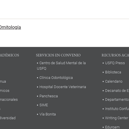
Ornitología
ADÉMICOS
SERVICIOS EN CONVENIO
RECURSOS AC
Centro de Salud Mental de la
USFQ Press
USFQ
Biblioteca
Clínica Odontológica
inua
Calendario
Hospital Docente Veterinaria
micos
Decanato de E
Panchesca
rnacionales
Departamento
SIME
s
Instituto Confu
Vía Bonita
diversidad
Writing Center
Eduroam