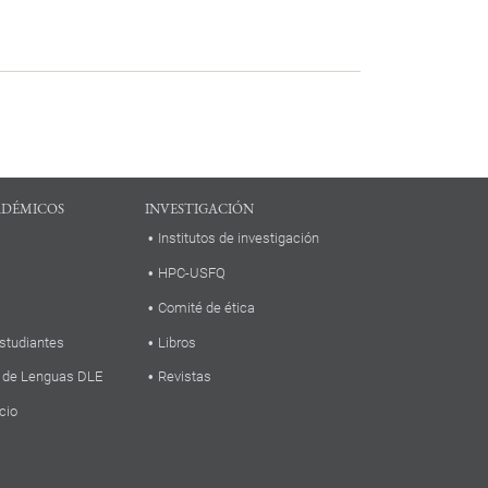
ADÉMICOS
INVESTIGACIÓN
Institutos de investigación
HPC-USFQ
Comité de ética
studiantes
Libros
 de Lenguas DLE
Revistas
cio