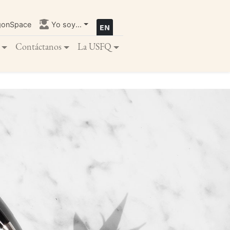
gonSpace
Yo soy...
Contáctanos
La USFQ