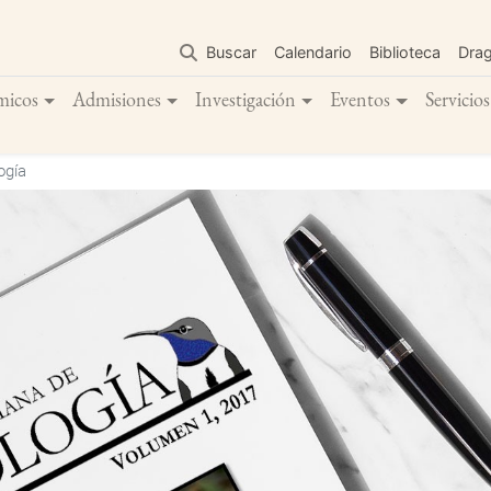
Pasar
al
Buscar
Calendario
Biblioteca
Dra
contenido
principal
micos
Admisiones
Investigación
Eventos
Servicios
ogía