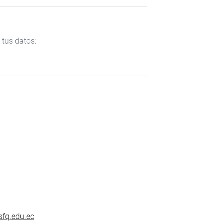
 tus datos:
fq.edu.ec