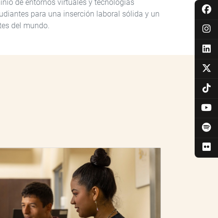
minio de entornos virtuales y tecnologías
udiantes para una inserción laboral sólida y un
rtes del mundo.