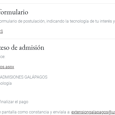
 formulario
ormulario de postulación, indicando la tecnología de tu interés y
zS
oceso de admisión
ce:
tos.aspx
DE ADMISIONES GALÁPAGOS
nología
inalizar el pago
 pantalla como constancia y envíala a:
extensiongalapagos@us