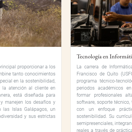
Tecnología en Informát
rincipal proporcionar a los
La carrera de Informáti
mbine tanto conocimientos
Francisco de Quito (USF
ecial en la sostenibilidad,
programa técnico-tecnol
y la atención al cliente en
periodos académicos en
anera, está diseñada para
formar profesionales al
 y manejen los desafíos y
software, soporte técnico,
n las Islas Galápagos, un
con un enfoque prácti
diversidad y sus estrictas
sostenibilidad. Su currícu
semipresenciales, integra
reales a través de prácti