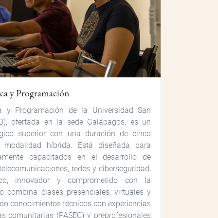
ica y Programación
ca y Programación de la Universidad San
Q), ofertada en la sede Galápagos, es un
ógico superior con una duración de cinco
 modalidad híbrida. Está diseñada para
tamente capacitados en el desarrollo de
 telecomunicaciones, redes y ciberseguridad,
co, innovador y comprometido con la
lo combina clases presenciales, virtuales y
ndo conocimientos técnicos con experiencias
cas comunitarias (PASEC) y preprofesionales