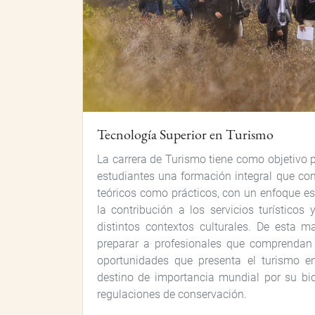
Tecnología Superior en Turismo
La carrera de Turismo tiene como objetivo p
estudiantes una formación integral que co
teóricos como prácticos, con un enfoque esp
la contribución a los servicios turísticos 
distintos contextos culturales. De esta m
preparar a profesionales que comprendan
oportunidades que presenta el turismo e
destino de importancia mundial por su bio
regulaciones de conservación.