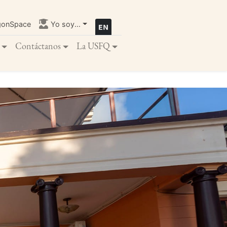
gonSpace
Yo soy...
Contáctanos
La USFQ