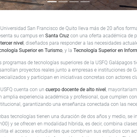
 Universidad San Francisco de Quito lleva más de 20 años form
esenta su campus en
Santa Cruz
con una oferta académica de 
tercer nivel
, diseñados para responder a las necesidades actua
cnología Superior en Turismo
, y la
Tecnología Superior en Infor
s programas de tecnologías superiores de la USFQ Galápagos ti
sarrollan proyectos reales junto a empresas e instituciones de G
pecializados y participan en iniciativas concretas con actores cl
 USFQ cuenta con un
cuerpo docente de alto nivel
, mayoritariam
n amplia experiencia académica y profesional, que cumplen con
stitucional, garantizando una enseñanza conectada con las nec
bas tecnologías tienen una duración de dos años y medio, se i
h00) y se ofrecen en modalidad híbrida, es decir, combina clase
cilita el acceso a estudiantes que combinan sus estudios con acti