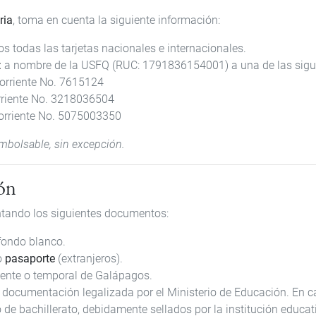
ria
, toma en cuenta la siguiente información:
 todas las tarjetas nacionales e internacionales.
:
a nombre de la USFQ (RUC: 1791836154001) a una de las sigui
orriente No. 7615124
riente No. 3218036504
rriente No. 5075003350
embolsable, sin excepción.
ón
untando los siguientes documentos:
 fondo blanco.
o
pasaporte
(extranjeros).
nte o temporal de Galápagos.
o documentación legalizada por el Ministerio de Educación. En ca
de bachillerato, debidamente sellados por la institución educat