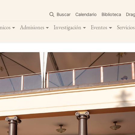
Pasar
al
Buscar
Calendario
Biblioteca
Dra
contenido
principal
micos
Admisiones
Investigación
Eventos
Servicios