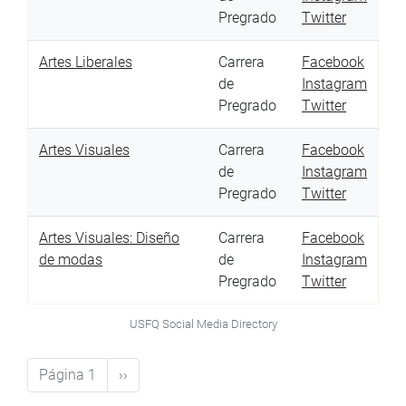
Pregrado
Twitter
Artes Liberales
Carrera
Facebook
de
Instagram
Pregrado
Twitter
Artes Visuales
Carrera
Facebook
de
Instagram
Pregrado
Twitter
Artes Visuales: Diseño
Carrera
Facebook
de modas
de
Instagram
Pregrado
Twitter
USFQ Social Media Directory
Paginación
Página 1
Siguiente
››
página