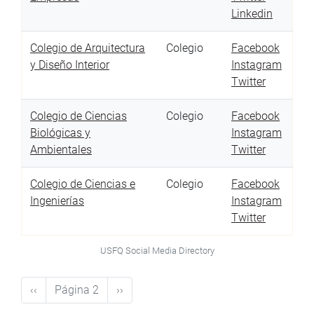
Linkedin
Colegio de Arquitectura
Colegio
Facebook
y Diseño Interior
Instagram
Twitter
Colegio de Ciencias
Colegio
Facebook
Biológicas y
Instagram
Ambientales
Twitter
Colegio de Ciencias e
Colegio
Facebook
Ingenierías
Instagram
Twitter
USFQ Social Media Directory
Paginación
Página
‹‹
Página 2
Siguiente
››
anterior
página