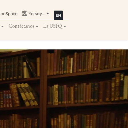
gonSpace
Yo soy...
Contáctanos
La USFQ