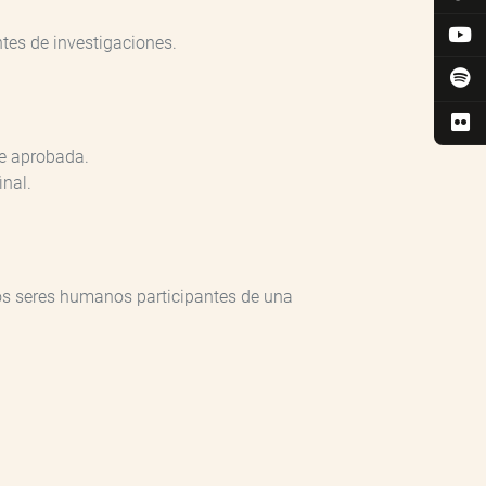
ntes de investigaciones.
te aprobada.
inal.
 los seres humanos participantes de una