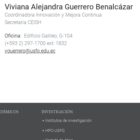
Viviana Alejandra Guerrero Benalcázar
Coordinadora Innovación y Mejora Continua
Secretaria CEISH
Oficina
Edificio Galileo, G-104
(+593 2) 297-1700
1832
vguerrero@usfq.edu.ec
ADÉMICOS
INVESTIGACIÓN
Institutos de investigación
HPC-USFQ