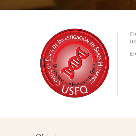
El
US
El