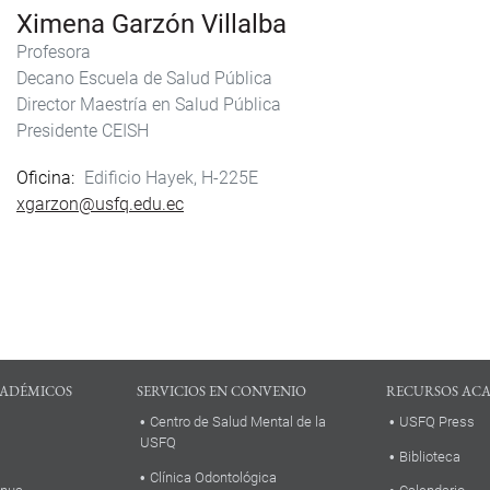
Ximena Garzón Villalba
Profesora
Decano Escuela de Salud Pública
Director Maestría en Salud Pública
Presidente CEISH
Oficina
Edificio Hayek, H-225E
xgarzon@usfq.edu.ec
ADÉMICOS
SERVICIOS EN CONVENIO
RECURSOS AC
Centro de Salud Mental de la
USFQ Press
USFQ
Biblioteca
Clínica Odontológica