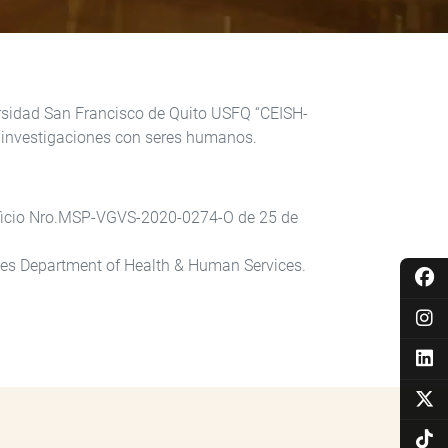
ersidad San Francisco de Quito USFQ “CEISH-
e investigaciones con seres humanos.
 Oficio Nro.MSP-VGVS-2020-0274-O de 25 de
tes Department of Health & Human Services.