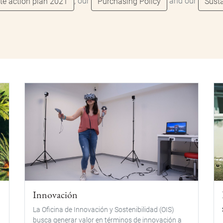
, our
and our
te action plan 2021
Purchasing Policy
Susta
Innovación
La Oficina de Innovación y Sostenibilidad (OIS)
busca generar valor en términos de innovación a