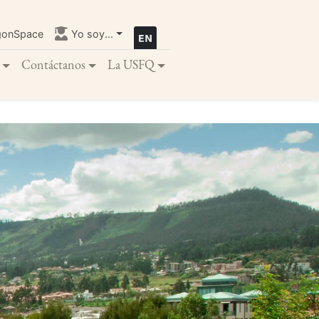
gonSpace
Yo soy...
Contáctanos
La USFQ