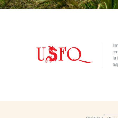
In
cr
la
as