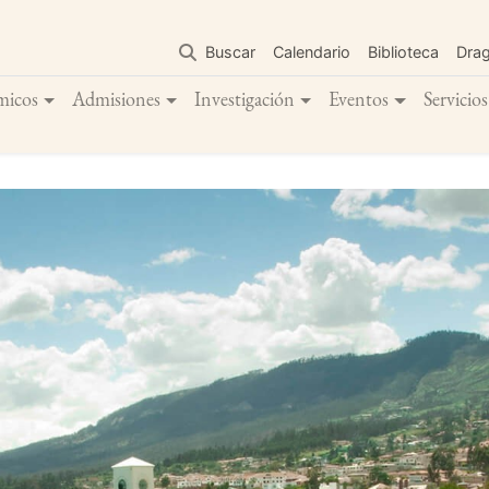
Pasar
al
Buscar
Calendario
Biblioteca
Dra
contenido
principal
micos
Admisiones
Investigación
Eventos
Servicios