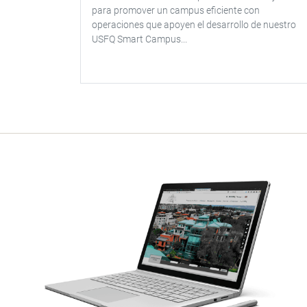
para promover un campus eficiente con
operaciones que apoyen el desarrollo de nuestro
USFQ Smart Campus...