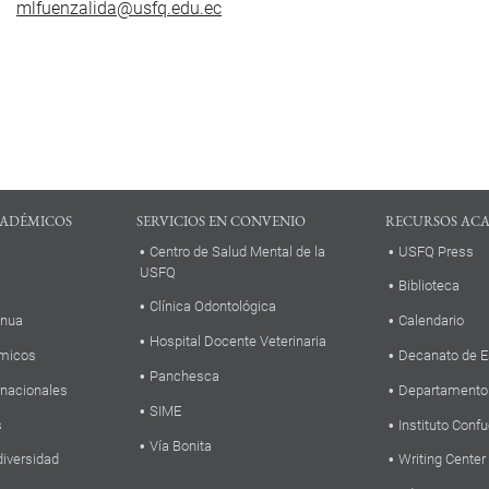
mlfuenzalida@usfq.edu.ec
ADÉMICOS
SERVICIOS EN CONVENIO
RECURSOS AC
Centro de Salud Mental de la
USFQ Press
USFQ
Biblioteca
Clínica Odontológica
inua
Calendario
Hospital Docente Veterinaria
micos
Decanato de E
Panchesca
rnacionales
Departamento
SIME
s
Instituto Confu
Vía Bonita
diversidad
Writing Center