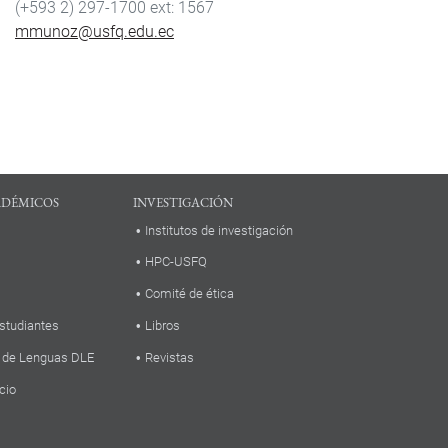
(+593 2) 297-1700
1567
mmunoz@usfq.edu.ec
ADÉMICOS
INVESTIGACIÓN
Institutos de investigación
HPC-USFQ
Comité de ética
studiantes
Libros
 de Lenguas DLE
Revistas
cio