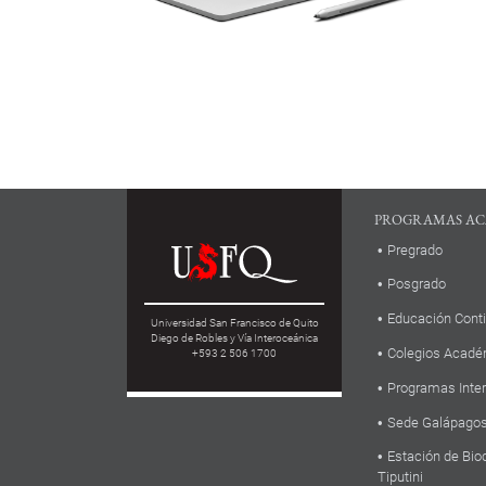
PROGRAMAS AC
Pregrado
Posgrado
Educación Cont
Universidad San Francisco de Quito
Diego de Robles y Vía Interoceánica
Colegios Acadé
+593 2 506 1700
Programas Inte
Sede Galápago
Estación de Bio
Tiputini