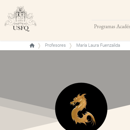
Programas Acadé
Buscar
Profesores
María Laura Fuenzalida