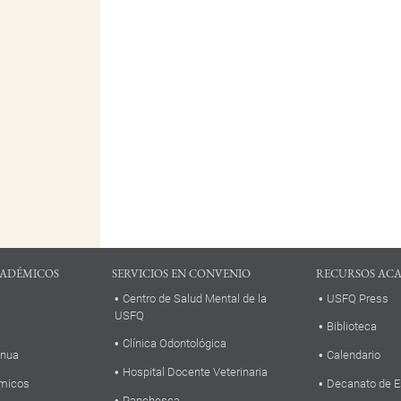
ADÉMICOS
SERVICIOS EN CONVENIO
RECURSOS AC
Centro de Salud Mental de la
USFQ Press
USFQ
Biblioteca
Clínica Odontológica
inua
Calendario
Hospital Docente Veterinaria
micos
Decanato de E
Panchesca