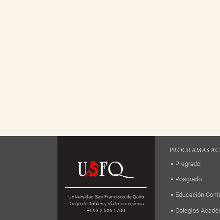
PROGRAMAS AC
Pregrado
Posgrado
Educación Cont
Universidad San Francisco de Quito
Diego de Robles y Vía Interoceánica
Colegios Acadé
+593 2 506 1700