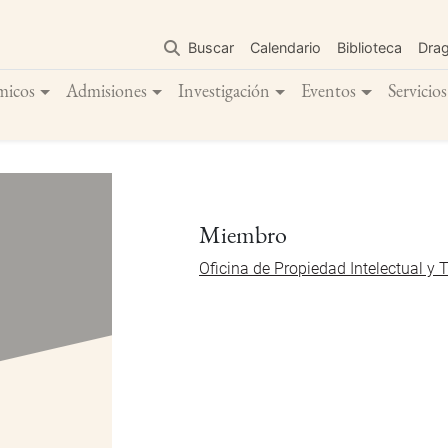
Pasar
al
Buscar
Calendario
Biblioteca
Dra
contenido
principal
micos
Admisiones
Investigación
Eventos
Servicios
Miembro
Oficina de Propiedad Intelectual y 