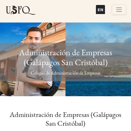
Pasar
al
contenido
Buscar
principal
Administración de Empresas
(Galápagos San Cristóbal)
Previous
Next
Colegio de Administración de Empresas
Administración de Empresas (Galápagos
San Cristóbal)