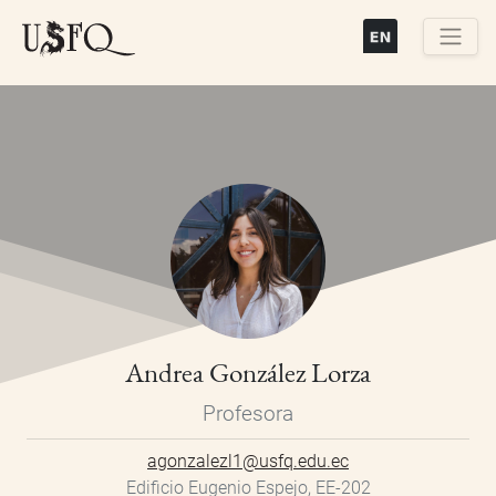
Pasar
al
contenido
Buscar
principal
Andrea González Lorza
Profesora
agonzalezl1@usfq.edu.ec
Edificio Eugenio Espejo, EE-202