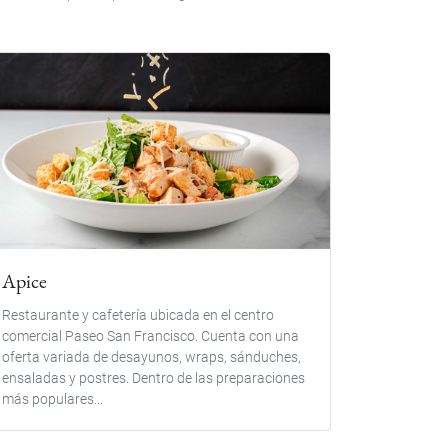
Apice
Restaurante y cafetería ubicada en el centro
comercial Paseo San Francisco. Cuenta con una
oferta variada de desayunos, wraps, sánduches,
ensaladas y postres. Dentro de las preparaciones
más populares...