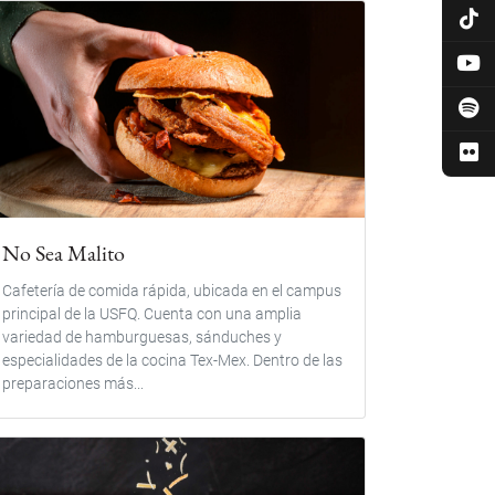
No Sea Malito
Cafetería de comida rápida, ubicada en el campus
principal de la USFQ. Cuenta con una amplia
variedad de hamburguesas, sánduches y
especialidades de la cocina Tex-Mex. Dentro de las
preparaciones más...