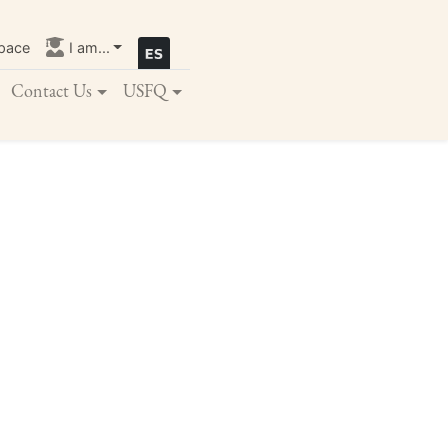
pace
I am...
Contact Us
USFQ