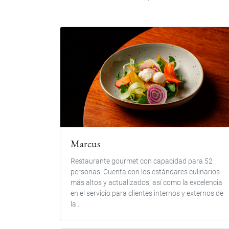
Marcus
Restaurante gourmet con capacidad para 52
personas. Cuenta con los estándares culinarios
más altos y actualizados, así como la excelencia
en el servicio para clientes internos y externos de
la...