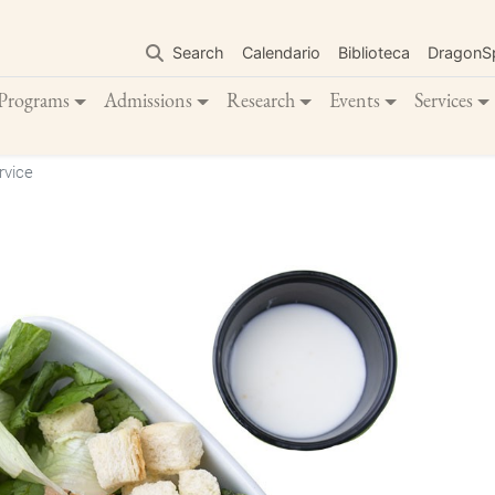
Skip
to
Search
Calendario
Biblioteca
DragonS
main
content
Programs
Admissions
Research
Events
Services
rvice