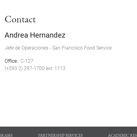
Contact
Andrea Hernandez
Jefe de Operaciones - San Francisco Food Service
Office
C-127
(+593 2) 297-1700
1113
GRAMS
PARTNERSHIP SERVICES
ACADEMIC RE