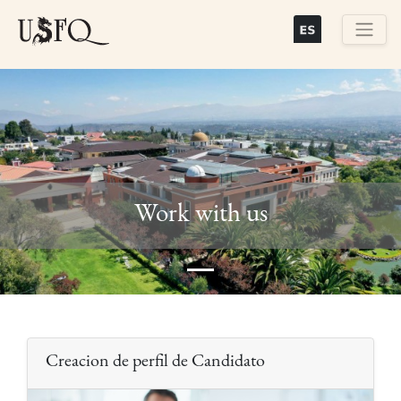
Skip
to
main
Buscar
content
Previous
Next
Work with us
Creacion de perfil de Candidato