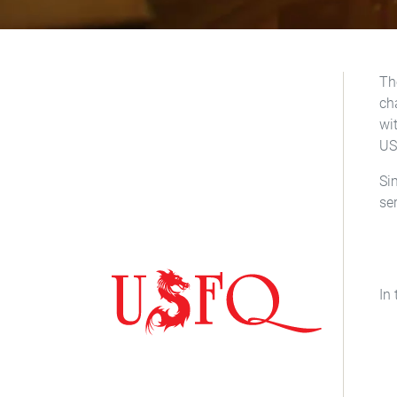
Th
ch
wi
US
Si
se
In