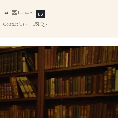
pace
I am...
Contact Us
USFQ