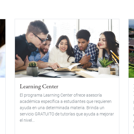
Learning Center
El programa Learning Center ofrece asesoría
académica específica a estudiantes que requieren
ayuda en una determinada materia. Brinda un
servicio GRATUITO de tutorías que ayuda a mejorar
el nivel...