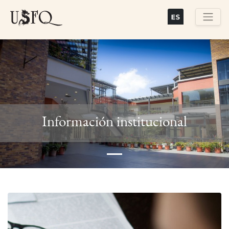
Skip
to
main
Buscar
content
Previous
Next
Información institucional