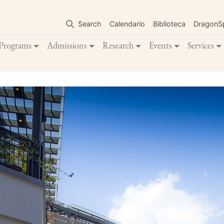
Skip
to
Search
Calendario
Biblioteca
DragonS
main
content
Programs
Admissions
Research
Events
Services