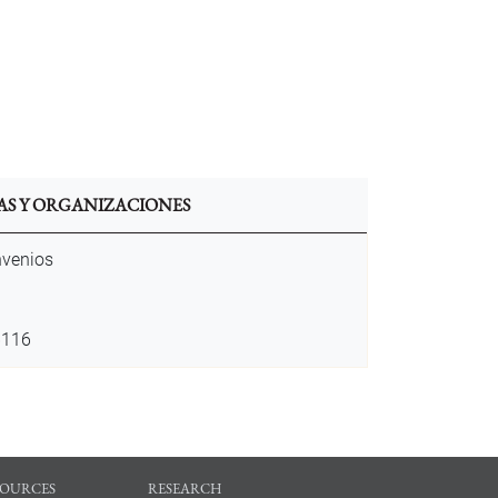
AS Y ORGANIZACIONES
nvenios
6116
SOURCES
RESEARCH