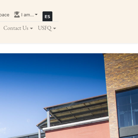
pace
I am...
Contact Us
USFQ