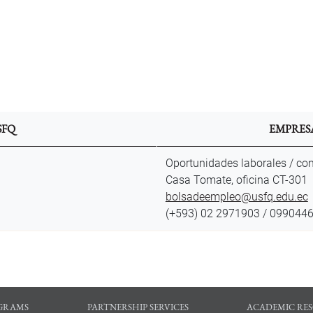
SFQ
EMPRES
Oportunidades laborales / co
Casa Tomate, oficina CT-301
bolsadeempleo@usfq.edu.ec
(+593) 02 2971903 / 099044
GRAMS
PARTNERSHIP SERVICES
ACADEMIC RE