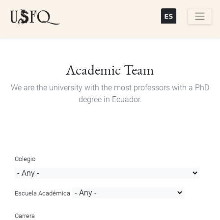
Skip
to
main
Buscar
content
Academic Team
We are the university with the most professors with a PhD
degree in Ecuador.
Colegio
Escuela Académica
Carrera