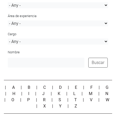
Área de experiencia
Cargo
Nombre
Buscar
|
A
|
B
|
C
|
D
|
E
|
F
|
G
|
H
|
I
|
J
|
K
|
L
|
M
|
N
|
O
|
P
|
R
|
S
|
T
|
V
|
W
|
X
|
Y
|
Z