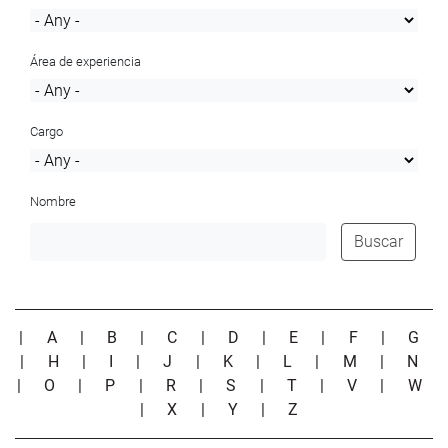
Área de experiencia
Cargo
Nombre
Buscar
|
A
|
B
|
C
|
D
|
E
|
F
|
G
|
H
|
I
|
J
|
K
|
L
|
M
|
N
|
O
|
P
|
R
|
S
|
T
|
V
|
W
|
X
|
Y
|
Z