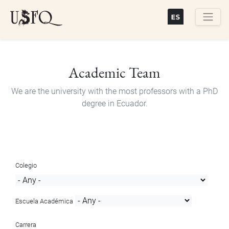
Skip
to
main
Buscar
content
Academic Team
We are the university with the most professors with a PhD
degree in Ecuador.
Colegio
Escuela Académica
Carrera