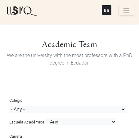
Skip
to
main
Buscar
content
Academic Team
We are the university with the most professors with a PhD
degree in Ecuador.
Colegio
Escuela Académica
Carrera