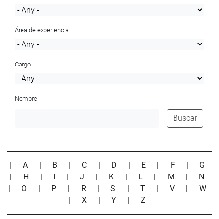
Área de experiencia
Cargo
Nombre
Buscar
|
A
|
B
|
C
|
D
|
E
|
F
|
G
|
H
|
I
|
J
|
K
|
L
|
M
|
N
|
O
|
P
|
R
|
S
|
T
|
V
|
W
|
X
|
Y
|
Z