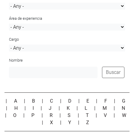
Área de experiencia
Cargo
Nombre
Buscar
|
A
|
B
|
C
|
D
|
E
|
F
|
G
|
H
|
I
|
J
|
K
|
L
|
M
|
N
|
O
|
P
|
R
|
S
|
T
|
V
|
W
|
X
|
Y
|
Z