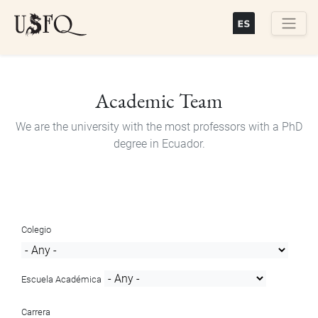
Skip
to
main
Buscar
content
Academic Team
We are the university with the most professors with a PhD
degree in Ecuador.
Colegio
Escuela Académica
Carrera