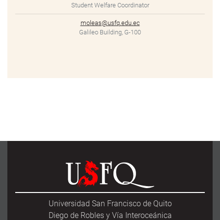
Student Welfare Coordinator
moleas@usfq.edu.ec
Galileo Building, G-100
Universidad San Francisco de Quito
Diego de Robles y Vía Interoceánica