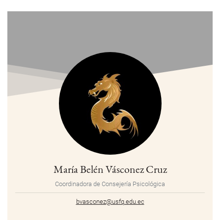
María Belén Vásconez Cruz
Coordinadora de Consejería Psicológica
bvasconez@usfq.edu.ec