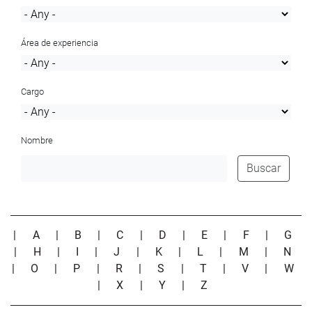
Área de experiencia
Cargo
Nombre
Buscar
|
A
|
B
|
C
|
D
|
E
|
F
|
G
|
H
|
I
|
J
|
K
|
L
|
M
|
N
|
O
|
P
|
R
|
S
|
T
|
V
|
W
|
X
|
Y
|
Z