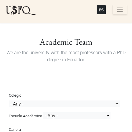
Skip
to
main
Buscar
content
Academic Team
We are the university with the most professors with a PhD
degree in Ecuador.
Colegio
Escuela Académica
Carrera