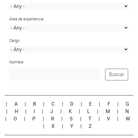
Área de experiencia
Cargo
Nombre
Buscar
|
A
|
B
|
C
|
D
|
E
|
F
|
G
|
H
|
I
|
J
|
K
|
L
|
M
|
N
|
O
|
P
|
R
|
S
|
T
|
V
|
W
|
X
|
Y
|
Z