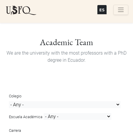
Skip
to
main
Buscar
content
Academic Team
We are the university with the most professors with a PhD
degree in Ecuador.
Colegio
Escuela Académica
Carrera