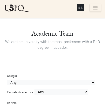
Skip
to
main
Buscar
content
Academic Team
We are the university with the most professors with a PhD
degree in Ecuador.
Colegio
Escuela Académica
Carrera