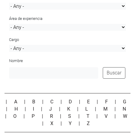
Área de experiencia
Cargo
Nombre
Buscar
|
A
|
B
|
C
|
D
|
E
|
F
|
G
|
H
|
I
|
J
|
K
|
L
|
M
|
N
|
O
|
P
|
R
|
S
|
T
|
V
|
W
|
X
|
Y
|
Z