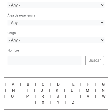
Área de experiencia
Cargo
Nombre
Buscar
|
A
|
B
|
C
|
D
|
E
|
F
|
G
|
H
|
I
|
J
|
K
|
L
|
M
|
N
|
O
|
P
|
R
|
S
|
T
|
V
|
W
|
X
|
Y
|
Z