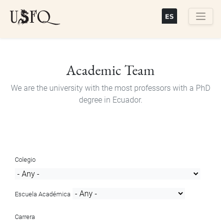
Skip
to
main
Buscar
content
Academic Team
We are the university with the most professors with a PhD
degree in Ecuador.
Colegio
Escuela Académica
Carrera