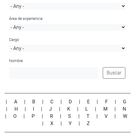
Área de experiencia
Cargo
Nombre
Buscar
|
A
|
B
|
C
|
D
|
E
|
F
|
G
|
H
|
I
|
J
|
K
|
L
|
M
|
N
|
O
|
P
|
R
|
S
|
T
|
V
|
W
|
X
|
Y
|
Z