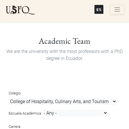
Skip
to
main
Buscar
content
Academic Team
We are the university with the most professors with a PhD
degree in Ecuador.
Colegio
Escuela Académica
Carrera