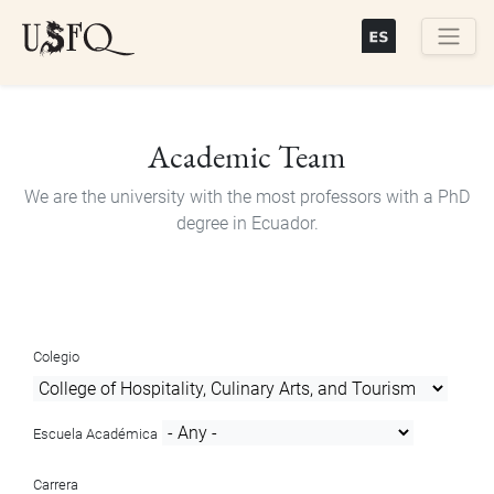
Skip
to
main
Buscar
content
Academic Team
We are the university with the most professors with a PhD
degree in Ecuador.
Colegio
Escuela Académica
Carrera