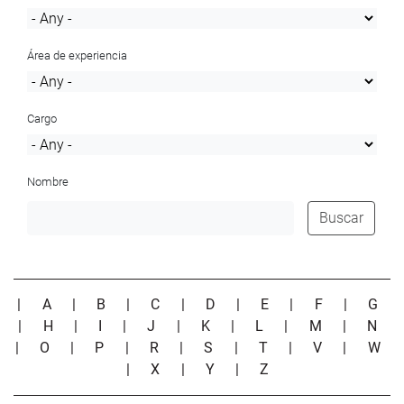
Área de experiencia
Cargo
Nombre
Buscar
|
A
|
B
|
C
|
D
|
E
|
F
|
G
|
H
|
I
|
J
|
K
|
L
|
M
|
N
|
O
|
P
|
R
|
S
|
T
|
V
|
W
|
X
|
Y
|
Z