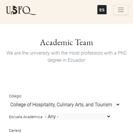
Skip
to
main
Buscar
content
Academic Team
We are the university with the most professors with a PhD
degree in Ecuador.
Colegio
Escuela Académica
Carrera