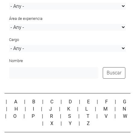
Área de experiencia
Cargo
Nombre
Buscar
|
A
|
B
|
C
|
D
|
E
|
F
|
G
|
H
|
I
|
J
|
K
|
L
|
M
|
N
|
O
|
P
|
R
|
S
|
T
|
V
|
W
|
X
|
Y
|
Z