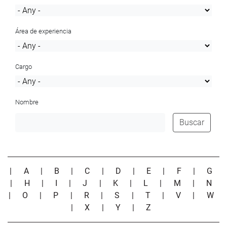
Área de experiencia
Cargo
Nombre
Buscar
|
A
|
B
|
C
|
D
|
E
|
F
|
G
|
H
|
I
|
J
|
K
|
L
|
M
|
N
|
O
|
P
|
R
|
S
|
T
|
V
|
W
|
X
|
Y
|
Z