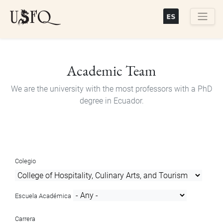
Skip
to
main
Buscar
content
Academic Team
We are the university with the most professors with a PhD
degree in Ecuador.
Colegio
Escuela Académica
Carrera